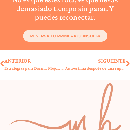
demasiado tiempo sin parar. Y
puedes reconectar.
RESERVA TU PRIMERA CONSULTA
ANTERIOR
SIGUIENTE
Estrategias para Dormir Mejor: 7 Técnicas Efectivas Contra el Insomnio
Autoestima después de una ruptura: 7 claves para reconstruirte de verdad