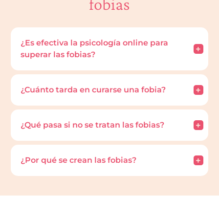
fobias
sabía por dónde empezar. María me brindó un
espacio seguro y cálido donde expresar mis
.
pensamientos y emociones sin juicio.
¿Es efectiva la psicología online para
superar las fobias?
¿Cuánto tarda en curarse una fobia?
¿Qué pasa si no se tratan las fobias?
¿Por qué se crean las fobias?