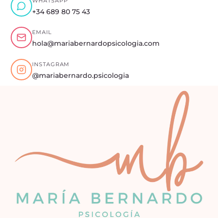
WHATSAPP
cosa que
+34 689 80 75 43
pensé que
EMAIL
nunca iba a
hola@mariabernardopsicologia.com
lograr. La
mejor
INSTAGRAM
@mariabernardo.psicologia
decisión que
tomé fue
acudir a
terapia.