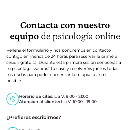
⭐⭐⭐⭐⭐
Desde el
Contacta con nuestro
principio de
la terapia
equipo
de psicología online
me sentí
muy acogida
Rellena el formulario y nos pondremos en contacto
y
contigo en menos de 24 horas para reservar la primera
sesión gratuita. Durante esta primera sesión conocerás a
comprendida.
tu psicóloga, valorará tu caso y resolveréis juntos todas
Nunca me
tus dudas para poder comenzar la terapia lo antes
sentí
posible.
juzgada y
poco a poco
Horario de citas:
L a V, 9:00 - 21:00
Atención al cliente:
L a V, 10:00 - 19:00
he ido
logrando
¿Prefieres escribirnos?
mis
objetivos,