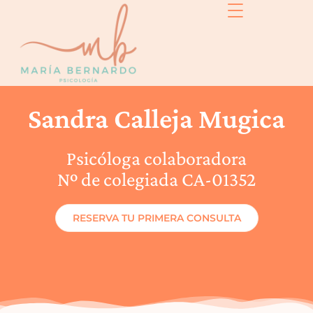
Sandra Calleja Mugica
Psicóloga colaboradora
Nº de colegiada CA-01352
RESERVA TU PRIMERA CONSULTA